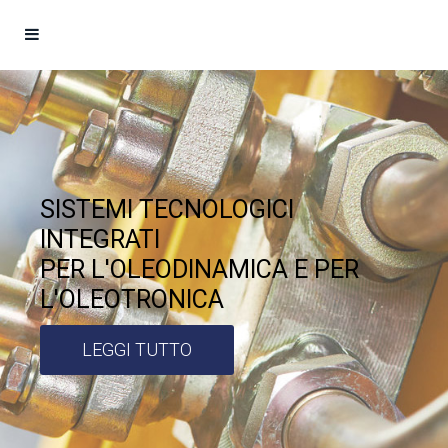
SISTEMI TECNOLOGICI
INTEGRATI
PER L'OLEODINAMICA E PER
L'OLEOTRONICA
LEGGI TUTTO